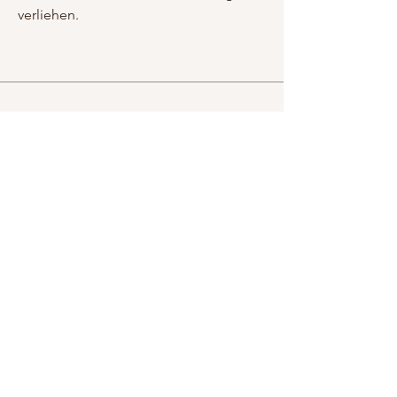
verliehen.
Telefon
+49 172 851 09 20
Email
frauklein@t-online.de
Follow Me
LinkedIn
IMDb